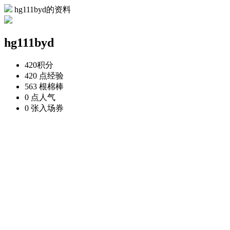
hg111byd的资料
hg111byd
420
积分
420 点
经验
563 根
棉棒
0 点
人气
0 张
入场券