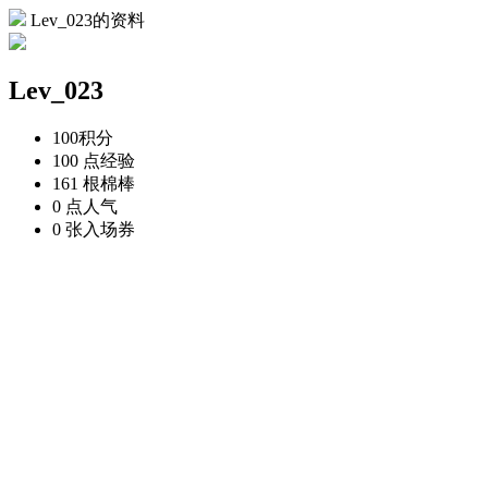
Lev_023的资料
Lev_023
100
积分
100 点
经验
161 根
棉棒
0 点
人气
0 张
入场券