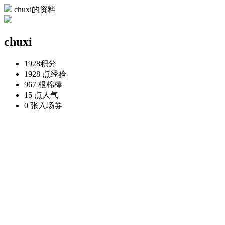
chuxi的资料
chuxi
1928
积分
1928 点
经验
967 根
棉棒
15 点
人气
0 张
入场券