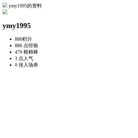
ymy1995的资料
ymy1995
886
积分
886 点
经验
479 根
棉棒
3 点
人气
0 张
入场券