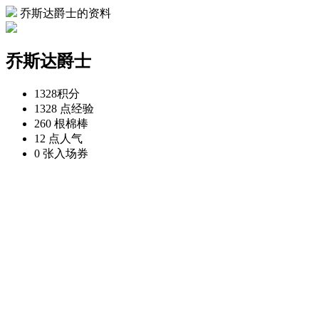
乔斯达爵士的资料
乔斯达爵士
1328
积分
1328 点
经验
260 根
棉棒
12 点
人气
0 张
入场券