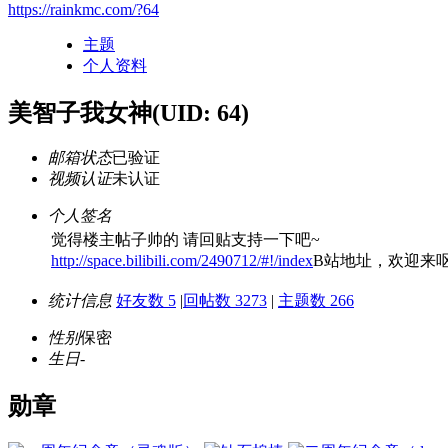
https://rainkmc.com/?64
主题
个人资料
美智子我女神
(UID: 64)
邮箱状态
已验证
视频认证
未认证
个人签名
觉得楼主帖子帅的 请回贴支持一下吧~
http://space.bilibili.com/2490712/#!/index
B站地址，欢迎来呕tw
统计信息
好友数 5
|
回帖数 3273
|
主题数 266
性别
保密
生日
-
勋章