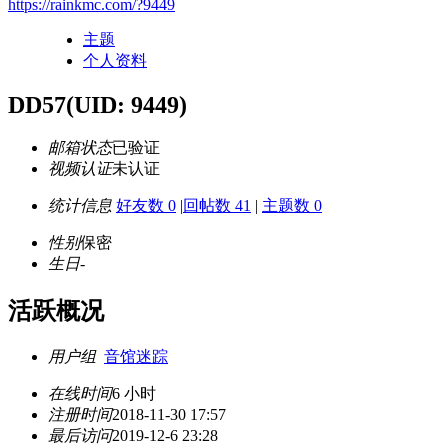
https://rainkmc.com/?9449
主题
个人资料
DD57
(UID: 9449)
邮箱状态
已验证
视频认证
未认证
统计信息
好友数 0
|
回帖数 41
|
主题数 0
性别
保密
生日
-
活跃概况
用户组
音馆迷踪
在线时间
6 小时
注册时间
2018-11-30 17:57
最后访问
2019-12-6 23:28