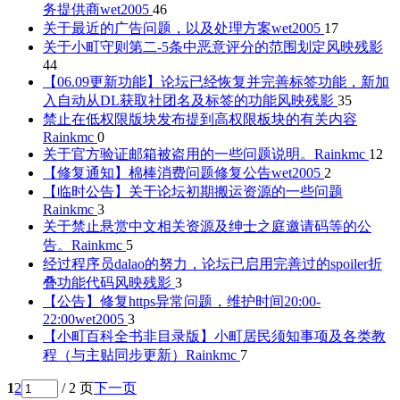
务提供商
wet2005
46
关于最近的广告问题，以及处理方案
wet2005
17
关于小町守则第二-5条中恶意评分的范围划定
风映残影
44
【06.09更新功能】论坛已经恢复并完善标签功能，新加
入自动从DL获取社团名及标签的功能
风映残影
35
禁止在低权限版块发布提到高权限板块的有关内容
Rainkmc
0
关于官方验证邮箱被盗用的一些问题说明。
Rainkmc
12
【修复通知】棉棒消费问题修复公告
wet2005
2
【临时公告】关于论坛初期搬运资源的一些问题
Rainkmc
3
关于禁止悬赏中文相关资源及绅士之庭邀请码等的公
告。
Rainkmc
5
经过程序员dalao的努力，论坛已启用完善过的spoiler折
叠功能代码
风映残影
3
【公告】修复https异常问题，维护时间20:00-
22:00
wet2005
3
【小町百科全书非目录版】小町居民须知事项及各类教
程（与主贴同步更新）
Rainkmc
7
1
2
/ 2 页
下一页