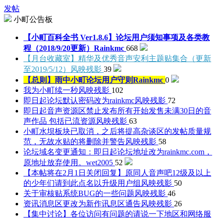
发帖
小町公告板
【小町百科全书 Ver1.8.6】论坛用户须知事项及各类教
程（2018/9/20更新）
Rainkmc
668
【月台收藏室】精华及优秀音声安利主题贴集合（更新
至2019/5/12）
风映残影
39
【总则】雨中小町论坛用户守则
Rainkmc
0
我为小町续一秒
风映残影
102
即日起论坛默认密码改为rainkmc
风映残影
72
即日起音声资源区禁止发布所有开始发售未满30日的音
声作品 包括已流资源
风映残影
63
小町水坝板块已取消，之后将提高杂谈区的发帖质量规
范，无故水贴的将删除并警告
风映残影
58
论坛域名变更通知：即日起论坛地址改为rainkmc.com，
原地址放弃使用。
wet2005
52
【本帖将在2月1日关闭回复】原同人音声吧12级及以上
的少年们请到此点名以升级用户组
风映残影
50
关于审核贴系统BUG的一些问题
风映残影
46
资讯消息区更改为新作讯息区通告
风映残影
26
【集中讨论】各位访问有问题的请说一下地区和网络服