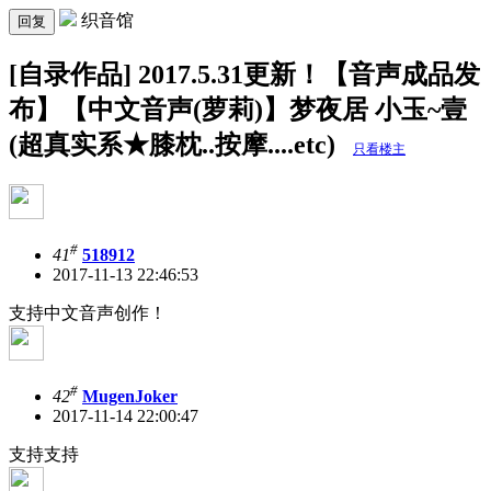
织音馆
回复
[自录作品] 2017.5.31更新！【音声成品发
布】【中文音声(萝莉)】梦夜居 小玉~壹
(超真实系★膝枕..按摩....etc)
只看楼主
#
41
518912
2017-11-13 22:46:53
支持中文音声创作！
#
42
MugenJoker
2017-11-14 22:00:47
支持支持