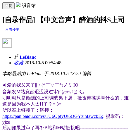
织音馆
回复
[自录作品] 【中文音声】醉酒的抖S上司
只看楼主
#
1
LeBlanc
收藏
2018-10-5 00:54:48
本帖最后由 LeBlanc 于 2018-10-5 13:29 编辑
可爱的我又来了||ヽ(*￣▽￣*)ノミ|Ю
音频发M站竟然迟迟没过审(ू˃̣̣̣̣̣̣o˂̣̣̣̣̣̣ ू)⁼3₌₃
明明就只是微醺的上司调戏男下属，捡捡鞋揉揉脚什么的，难
道是因为我本人太H了？= 3=
所以奉上链接了：链接：
https://pan.baidu.com/s/1U6OpfyUt6OGYzihfawzkEg
提取码：
yjze
后期如果过审了再补B站和M站链接吧
---------------------------------