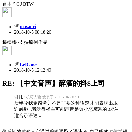
台本？GJ BTW
#
3
masanri
2018-10-5 08:18:26
棒棒棒~支持原创作品
#
4
LeBlanc
2018-10-5 12:12:49
RE: 【中文音声】醉酒的抖S上司
引用:
机巧人狼 发表于 2018-10-5 07:18
后半段我倒感觉并不是非要这种语速才能表现出压
迫感啦...我觉得楼主可能声音是偏小恶魔系的 或许
适合录语速 ...
做后期的时候其实通过剪辑调慢了语速hhh自己听的时候觉得