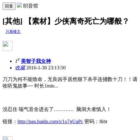
织音馆
回复
[其他] 【素材】少侠离奇死亡为哪般？
只看楼主
#
1
美智子我女神
收藏
2016-1-30 23:13:50
刀刀为何不能致命，无良凶手居然狠下杀手连捅数十刀！！请
收听鬼故事~~ 时长1min...
没忍住 喘气音全进去了………… 脑洞大者慎入！
链接：
http://pan.baidu.com/s/1o7gUaPc
密码：fkbt