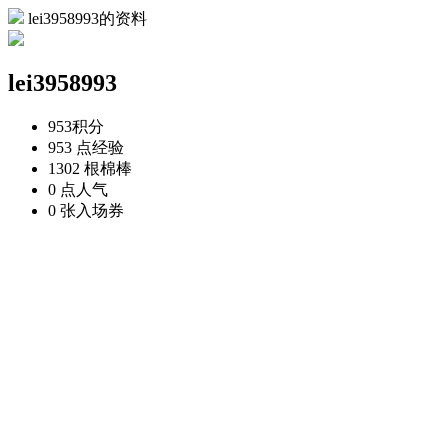
lei3958993的资料
lei3958993
953
积分
953 点
经验
1302 根
棉棒
0 点
人气
0 张
入场券