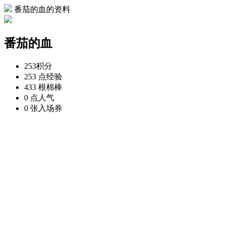
番茄的血的资料
番茄的血
253
积分
253 点
经验
433 根
棉棒
0 点
人气
0 张
入场券