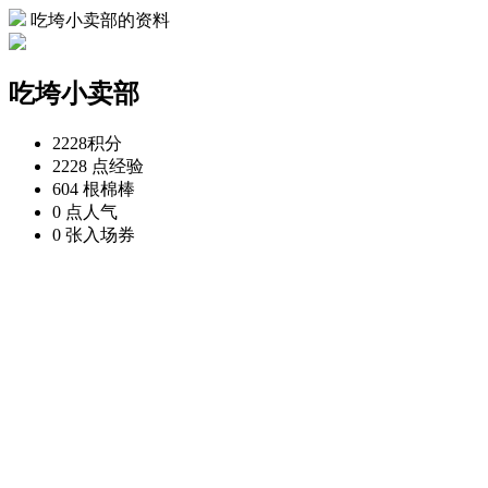
吃垮小卖部的资料
吃垮小卖部
2228
积分
2228 点
经验
604 根
棉棒
0 点
人气
0 张
入场券