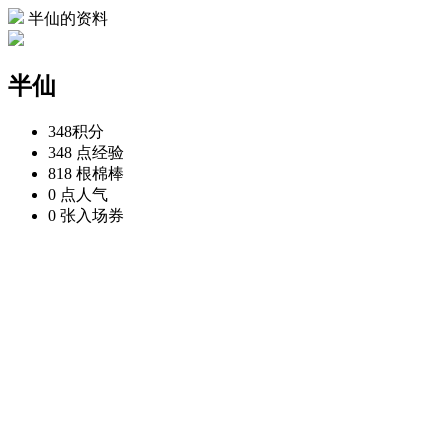
半仙的资料
半仙
348
积分
348 点
经验
818 根
棉棒
0 点
人气
0 张
入场券