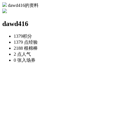
dawd416的资料
dawd416
1379
积分
1379 点
经验
2188 根
棉棒
2 点
人气
0 张
入场券