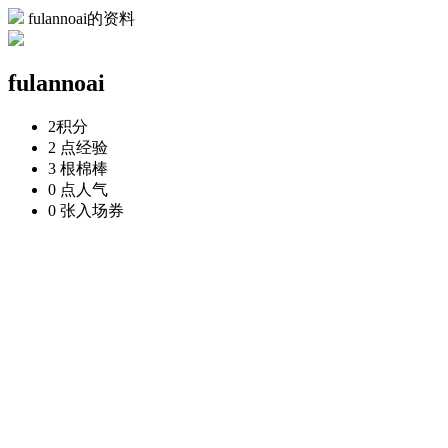
fulannoai的资料
fulannoai
2
积分
2 点
经验
3 根
棉棒
0 点
人气
0 张
入场券