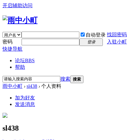
开启辅助访问
找回密码
自动登录
密码
入驻小町
登录
快捷导航
论坛
BBS
帮助
搜索
搜索
雨中小町
›
sl438
›
个人资料
加为好友
发送消息
sl438