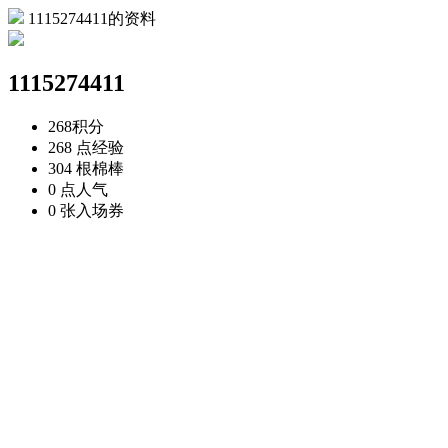
1115274411的资料
1115274411
268
积分
268 点
经验
304 根
棉棒
0 点
人气
0 张
入场券