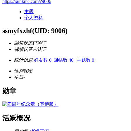
https://rainkmc.com/?9006
主题
个人资料
ssmyfxzhf
(UID: 9006)
邮箱状态
已验证
视频认证
未认证
统计信息
好友数 0
|
回帖数 40
|
主题数 0
性别
保密
生日
-
勋章
活跃概况