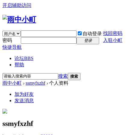
开启辅助访问
找回密码
自动登录
密码
入驻小町
登录
快捷导航
论坛
BBS
帮助
搜索
搜索
雨中小町
›
ssmyfxzhf
›
个人资料
加为好友
发送消息
ssmyfxzhf