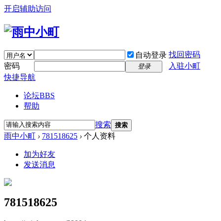
开启辅助访问
找回密码
自动登录
密码
入驻小町
登录
快捷导航
论坛
BBS
帮助
搜索
搜索
雨中小町
›
781518625
›
个人资料
加为好友
发送消息
781518625