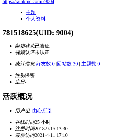
https://rainkmc.com/?9004
主题
个人资料
781518625
(UID: 9004)
邮箱状态
已验证
视频认证
未认证
统计信息
好友数 0
|
回帖数 39
|
主题数 0
性别
保密
生日
-
活跃概况
用户组
由心所引
在线时间
25 小时
注册时间
2018-9-15 13:30
最后访问
2021-4-11 17:10