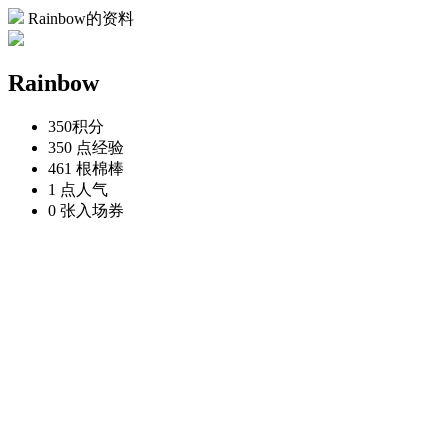
Rainbow的资料
Rainbow
350
积分
350 点
经验
461 根
棉棒
1 点
人气
0 张
入场券