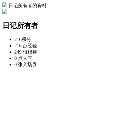
日记所有者的资料
日记所有者
216
积分
216 点
经验
249 根
棉棒
0 点
人气
0 张
入场券