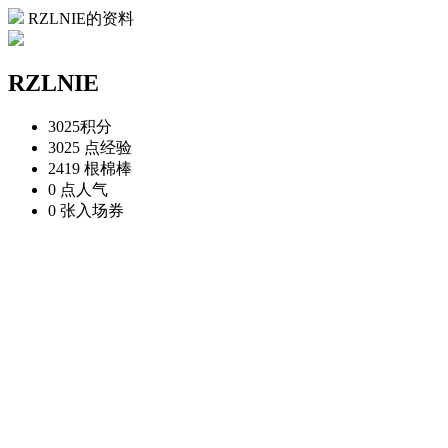
RZLNIE的资料
RZLNIE
3025
积分
3025 点
经验
2419 根
棉棒
0 点
人气
0 张
入场券